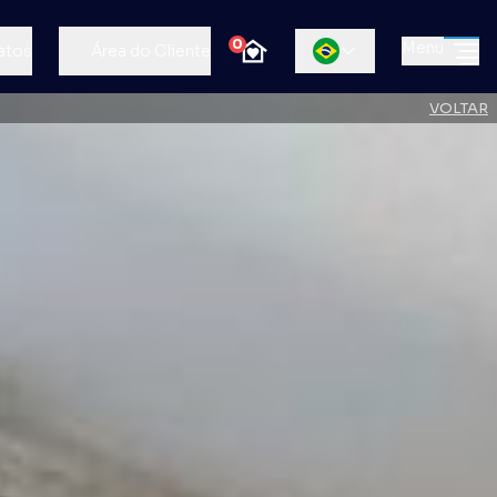
0
Menu
atos
Área do Cliente
VOLTAR