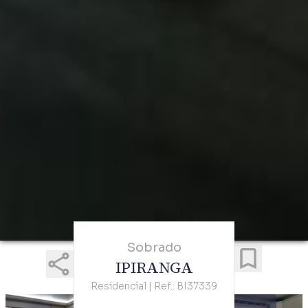
Sobrado
IPIRANGA
Residencial | Ref.: BI37339