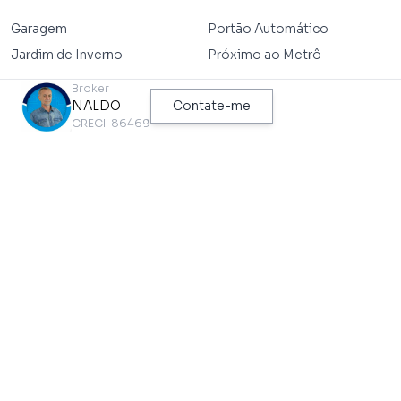
Garagem
Portão Automático
Jardim de Inverno
Próximo ao Metrô
Broker
NALDO
Contate-me
CRECI: 86469
PONTOS DE INTERESSE MAIS PRÓXIMOS
DESTE IMÓVEL
Metrô
Ônibus
ALTO DO IPIRANGA
R. Jamboaçu, 440
538 metros
146 metros