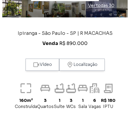
Ver todas 30
Ipiranga - São Paulo - SP | R MACACHAS
Venda
R$ 890.000
Vídeo
Localização
160m²
3
1
3
1
6
R$ 180
Construída
Quartos
Suíte
WCs
Sala
Vagas
IPTU