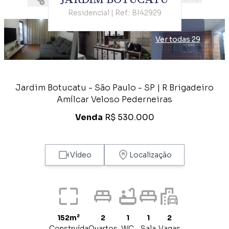
Residencial | Ref.: BI42929
Ver todas 29
Jardim Botucatu - São Paulo - SP | R Brigadeiro
Amílcar Veloso Pederneiras
Venda
R$ 530.000
Vídeo
Localização
152m²
2
1
1
2
Construída
Quartos
WC
Sala
Vagas