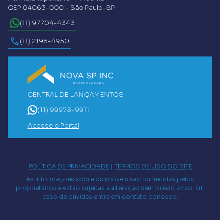
CEP 04063-000 - São Paulo-SP
(11) 97704-4343
(11) 2198-4950
CENTRAL DE LANÇAMENTOS
(11) 99973-9911
Acesse o Portal
POLÍTICA DE PRIVACIDADE
|
TERMOS DE USO DO SITE
As informações sobre os imóveis são fornecidas pelos
proprietários e estão sujeitas a alteração sem prévio aviso. Em
caso de dúvidas entre em contato conosco.