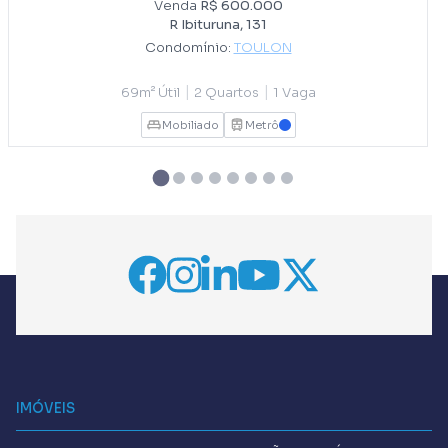
Venda
R$ 600.000
R Ibituruna, 131
Condomínio:
TOULON
|
|
69m² Útil
2 Quartos
1 Vaga
Mobiliado
Metrô
AZUL
IMÓVEIS