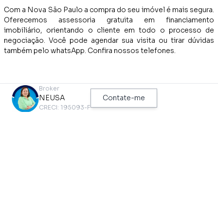
Com a Nova São Paulo a compra do seu imóvel é mais segura.
Oferecemos assessoria gratuita em financiamento
imobiliário, orientando o cliente em todo o processo de
negociação. Você pode agendar sua visita ou tirar dúvidas
também pelo whatsApp. Confira nossos telefones.
Broker
NEUSA
Contate-me
CRECI: 195093-F
TEM NO IMÓVEL
Acesso 24 Horas
Edícula
Área de Serviço
Piso de Madeira
Arm. Lavanderia
Piso Frio
Arm.cozinha
Próximo a Hospitais
Armário Embutido Dorm
Sala 3 Amb.
Azulejo Ate o Teto
Segurança Na Rua