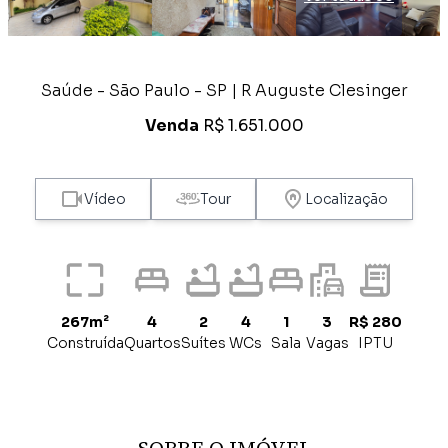
Saúde - São Paulo - SP | R Auguste Clesinger
Venda
R$ 1.651.000
Vídeo
Tour
Localização
267m²
4
2
4
1
3
R$ 280
Construída
Quartos
Suítes
WCs
Sala
Vagas
IPTU