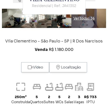
Residencial | Ref.: JA41352
Ver todas 36
Vila Clementino - São Paulo - SP | R Dos Narcisos
Venda
R$ 1.180.000
Vídeo
Localização
250m²
5
2
5
2
3
R$ 733
Construída
Quartos
Suítes
WCs
Salas
Vagas
IPTU