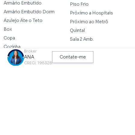
Armário Embutido
Piso Frio
Armário Embutido Dorm
Próximo a Hospitais
Azulejo Ate o Teto
Próximo ao Metrô
Box
Quintal
Copa
Sala 2 Amb.
Cozinha
Broker
ANA
Contate-me
CRECI: 198328
PONTOS DE INTERESSE MAIS PRÓXIMOS
DESTE IMÓVEL
Metrô
Ônibus
HOSPITAL SAO PAULO
R. TRÊS DE MAIO , 415