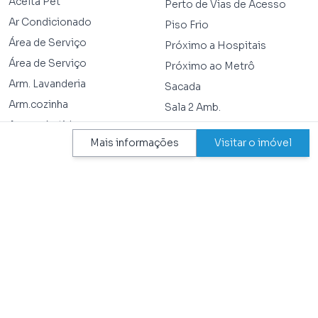
Aceita Pet
Perto de Vias de Acesso
Ar Condicionado
Piso Frio
Área de Serviço
Próximo a Hospitais
Área de Serviço
Próximo ao Metrô
Arm. Lavanderia
Sacada
Arm.cozinha
Sala 2 Amb.
Arm.embutido
Sala de Estar
Mais informações
Visitar o imóvel
Armário Embutido
Sala de Jantar
Armário Embutido Dorm
Semi Mobiliado
Box
Serviços Públicos Essenciais
Gás Encanado
Vaga Coberta
Lavabo
Varanda Fechada com Vidro
Perto de Escolas
Wc de Empregada
Perto de Transporte Público