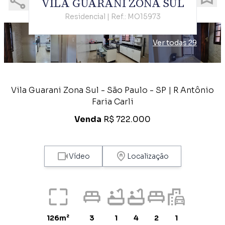
VILA GUARANI ZONA SUL
Residencial | Ref.: MO15973
Ver todas 29
Vila Guarani Zona Sul - São Paulo - SP | R Antônio
Faria Carli
Venda
R$ 722.000
Vídeo
Localização
126m²
3
1
4
2
1