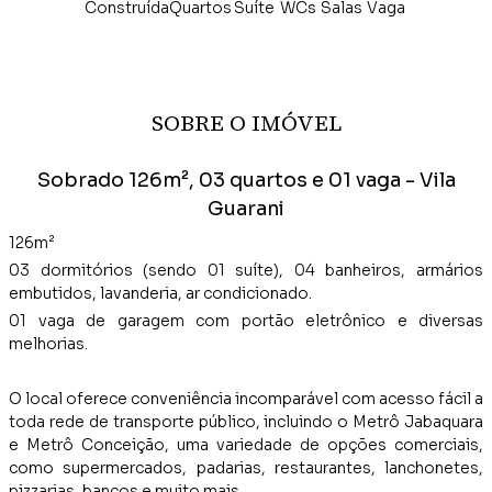
Construída
Quartos
Suíte
WCs
Salas
Vaga
SOBRE O IMÓVEL
Sobrado 126m², 03 quartos e 01 vaga - Vila
Guarani
126m²
03 dormitórios (sendo 01 suíte), 04 banheiros, armários
embutidos, lavanderia, ar condicionado.
01 vaga de garagem com portão eletrônico e diversas
melhorias.
O local oferece conveniência incomparável com acesso fácil a
toda rede de transporte público, incluindo o Metrô Jabaquara
e Metrô Conceição, uma variedade de opções comerciais,
como supermercados, padarias, restaurantes, lanchonetes,
pizzarias, bancos e muito mais.