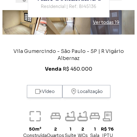
Residencial | Ref.: BI45136
Ver todas 19
Vila Gumercindo - São Paulo - SP | R Vigário
Albernaz
Venda
R$ 450.000
Vídeo
Localização
50m²
2
1
2
1
R$ 76
Construída
Quartos
Suíte
WCs
Sala
IPTU