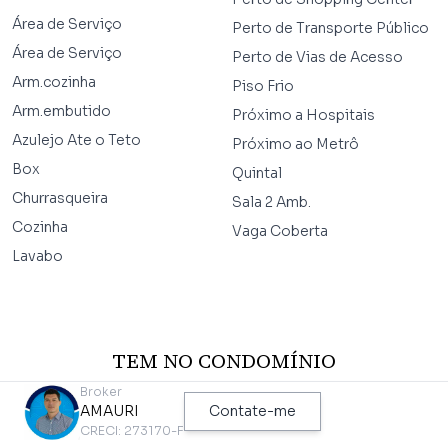
Área de Serviço
Perto de Transporte Público
Área de Serviço
Perto de Vias de Acesso
Arm.cozinha
Piso Frio
Arm.embutido
Próximo a Hospitais
Azulejo Ate o Teto
Próximo ao Metrô
Box
Quintal
Churrasqueira
Sala 2 Amb.
Cozinha
Vaga Coberta
Lavabo
TEM NO CONDOMÍNIO
Broker
AMAURI
Contate-me
Aceita Pet
Jardim
CRECI: 273170-F
Área de Lazer
Permite Animais