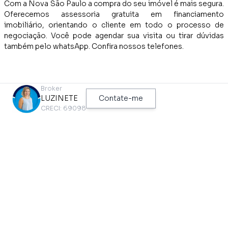
Com a Nova São Paulo a compra do seu imóvel é mais segura.
Oferecemos assessoria gratuita em financiamento
imobiliário, orientando o cliente em todo o processo de
negociação. Você pode agendar sua visita ou tirar dúvidas
também pelo whatsApp. Confira nossos telefones.
Broker
LUZINETE
Contate-me
CRECI: 69098
TEM NO IMÓVEL
Aceita Pet
Perto de Shopping Center
Arm.cozinha
Perto de Transporte Público
Armário Embutido
Perto de Vias de Acesso
Armário Embutido Dorm
Piso de Alta Resistência
Box
Próximo a Hospitais
Contra Piso
Próximo ao Metrô