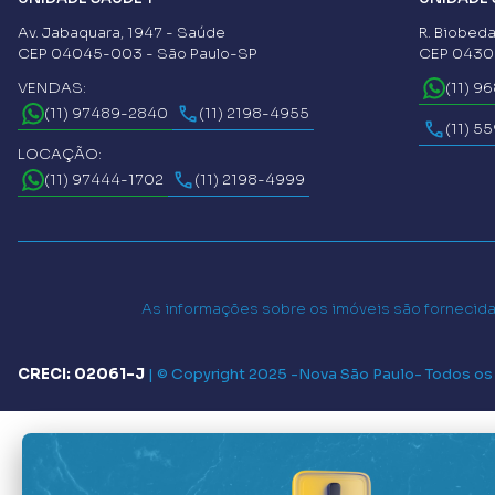
Av. Jabaquara, 1947 - Saúde
R. Biobeda
CEP 04045-003 - São Paulo-SP
CEP 04302
VENDAS:
(11) 9
(11) 97489-2840
(11) 2198-4955
(11) 5
LOCAÇÃO:
(11) 97444-1702
(11) 2198-4999
As informações sobre os imóveis são fornecidas
CRECI: 02061-J
|
© Copyright 2025 -
Nova São Paulo
- Todos os