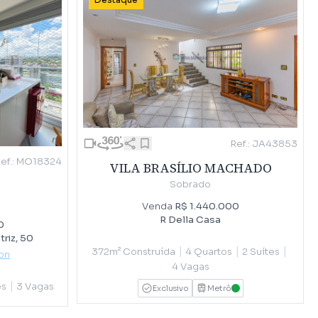
Destaque
Ref.: JA43853
Ref.: MO18324
VILA BRASÍLIO MACHADO
Sobrado
Venda
R$ 1.440.000
R Della Casa
0
riz, 50
|
|
|
372m² Construída
4 Quartos
2 Suítes
on
4 Vagas
|
es
3 Vagas
Exclusivo
Metrô
VERDE