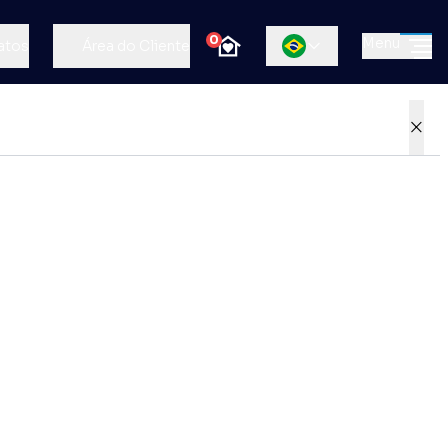
0
Menu
atos
Área do Cliente
×