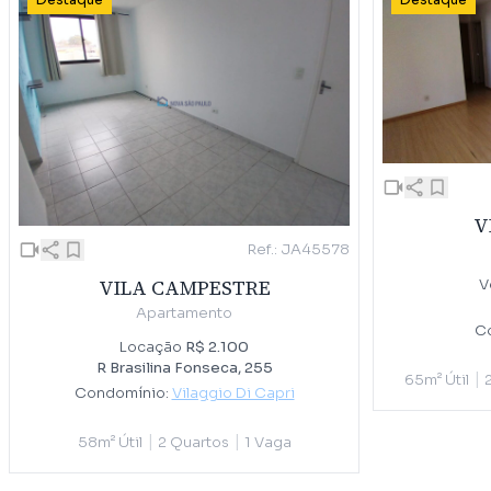
Destaque
Destaque
V
Ref.: JA45578
VILA CAMPESTRE
V
Apartamento
C
Locação
R$ 2.100
R Brasilina Fonseca, 255
|
65m² Útil
Condomínio:
Vilaggio Di Capri
|
|
58m² Útil
2 Quartos
1 Vaga