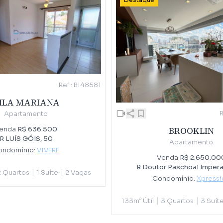
Destaque
Ref.: BI48581
ILA MARIANA
Apartamento
BROOKLIN
enda
R$ 636.500
R LUÍS GÓIS, 50
Apartamento
ondomínio:
VIVERE
Venda
R$ 2.650.00
R Doutor Paschoal Imperat
|
|
2 Quartos
1 Suíte
2 Vagas
Condomínio:
Xpressi
|
|
133m² Útil
3 Quartos
3 Suít