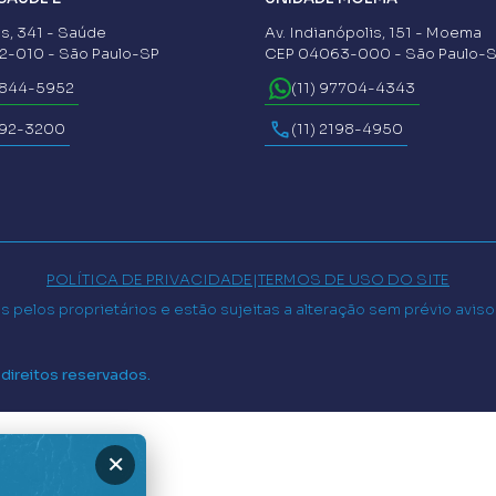
s, 341 - Saúde
Av. Indianópolis, 151 - Moema
-010 - São Paulo-SP
CEP 04063-000 - São Paulo-
6844-5952
(11) 97704-4343
592-3200
(11) 2198-4950
POLÍTICA DE PRIVACIDADE
|
TERMOS DE USO DO SITE
 pelos proprietários e estão sujeitas a alteração sem prévio avis
 direitos reservados.
×