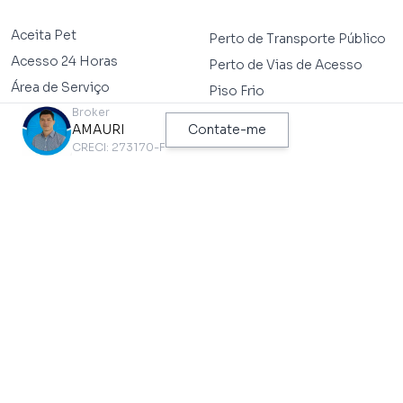
Aceita Pet
Perto de Transporte Público
Acesso 24 Horas
Perto de Vias de Acesso
Área de Serviço
Piso Frio
Área de Serviço
Broker
Próximo a Hospitais
AMAURI
Contate-me
Casa de Fundo
Quintal
CRECI: 273170-F
Perto de Escolas
PONTOS DE INTERESSE MAIS PRÓXIMOS
DESTE IMÓVEL
Metrô