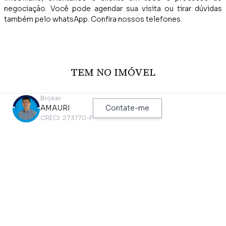
negociação. Você pode agendar sua visita ou tirar dúvidas
também pelo whatsApp. Confira nossos telefones.
TEM NO IMÓVEL
Aceita Pet
Perto de Transporte Público
Broker
AMAURI
Contate-me
Acesso 24 Horas
Perto de Vias de Acesso
CRECI: 273170-F
Entrada Lateral
Plano
Perto de Escolas
Próximo a Hospitais
PONTOS DE INTERESSE MAIS PRÓXIMOS
DESTE IMÓVEL