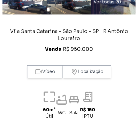
Ver todas 20
Vila Santa Catarina - São Paulo - SP | R Antônio
Loureiro
Venda
R$ 950.000
Vídeo
Localização
60m²
R$ 150
WC
Sala
Útil
IPTU