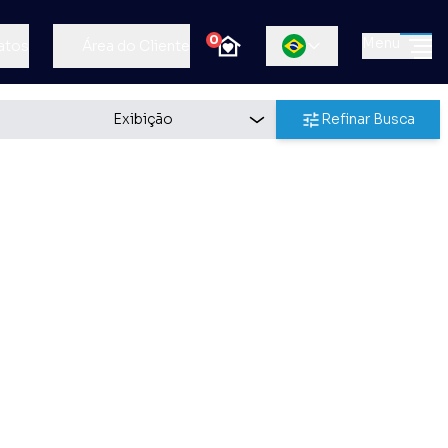
0
Menu
atos
Área do Cliente
Refinar Busca