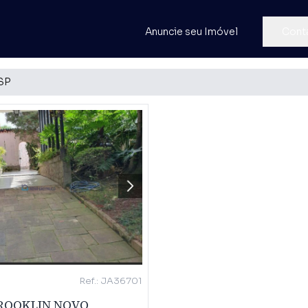
Anuncie seu Imóvel
Cont
/SP
Ref.: JA36701
ROOKLIN NOVO