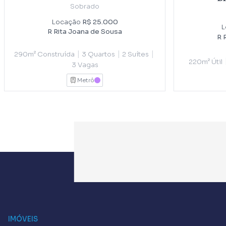
Sobrado
Locação
R$ 25.000
L
R Rita Joana de Sousa
R 
|
|
|
290m² Construída
3 Quartos
2 Suítes
220m² Útil
3 Vagas
Metrô
LILAS
IMÓVEIS