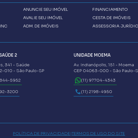
ANUNCIE SEU IMÓVEL
FINANCIAMENTO
AVALIE SEU IMÓVEL
CESTA DE IMÓVEIS
INC
ADM. DE IMÓVEIS
ASSESSORIA JURÍDI
SAÚDE 2
UNIDADE MOEMA
s, 341 - Saúde
Av. Indianópolis, 151 - Moema
-010 - São Paulo-SP
CEP 04063-000 - São Paulo-
6844-5952
(11) 97704-4343
592-3200
(11) 2198-4950
POLÍTICA DE PRIVACIDADE
|
TERMOS DE USO DO SITE