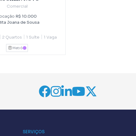
Comercial
ocação
R$ 10.000
Rita Joana de Sousa
|
|
|
2 Quartos
1 Suíte
1 Vaga
Metrô
LILAS
SERVIÇOS