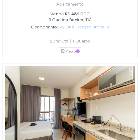
Apartamento
Venda
R$ 459.000
R Cacilda Becker, 112
Condomínio:
My One Estação Brooklin
|
28m² Útil
1 Quarto
Metrô
LILAS