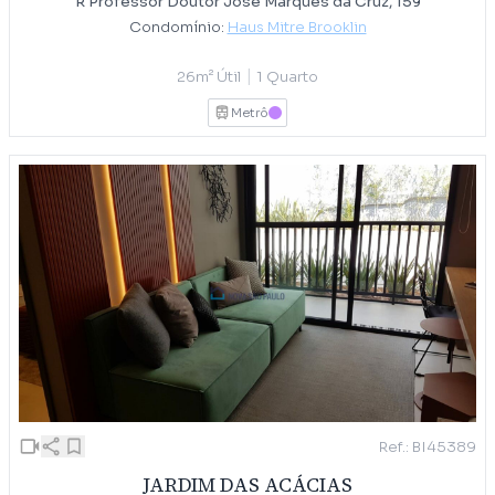
R Professor Doutor José Marques da Cruz, 159
Condomínio:
Haus Mitre Brooklin
|
26m² Útil
1 Quarto
Metrô
LILAS
Ref.: BI45389
JARDIM DAS ACÁCIAS