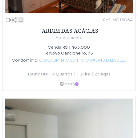
Ref.: MO16084
JARDIM DAS ACÁCIAS
Apartamento
Venda
R$ 1.463.000
R Novo Cancioneiro, 75
Condomínio:
CONDOMINIO EDIFICIO PALAIS D ELYSEES
|
|
|
130m² Útil
3 Quartos
1 Suíte
2 Vagas
Metrô
LILAS