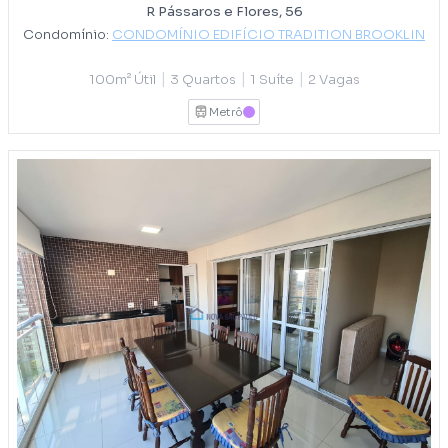
R Pássaros e Flores, 56
Condomínio:
CONDOMÍNIO EDIFÍCIO TRADITION BROOKLIN
|
|
|
100m² Útil
3 Quartos
1 Suíte
2 Vagas
Metrô
LILAS