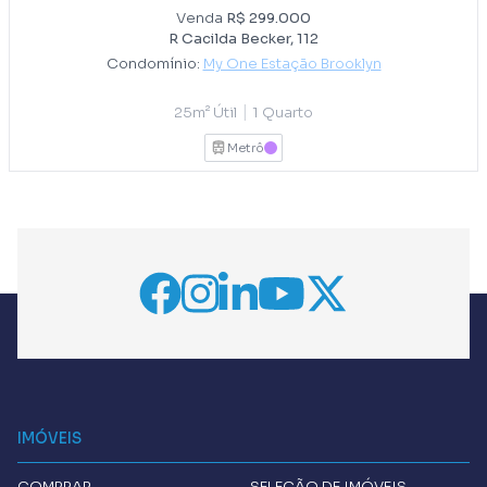
Venda
R$ 299.000
R Cacilda Becker, 112
Condomínio:
My One Estação Brooklyn
|
25m² Útil
1 Quarto
Metrô
LILAS
IMÓVEIS
COMPRAR
SELEÇÃO DE IMÓVEIS