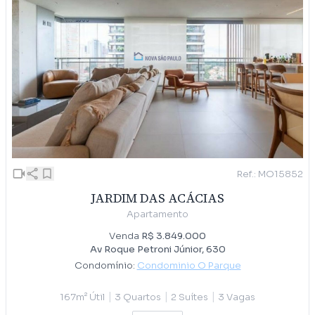
Ref.: MO15852
JARDIM DAS ACÁCIAS
Apartamento
Venda
R$ 3.849.000
Av Roque Petroni Júnior, 630
Condomínio:
Condominio O Parque
|
|
|
167m² Útil
3 Quartos
2 Suítes
3 Vagas