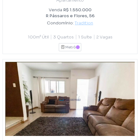
Apartamento
Venda
R$ 1.550.000
R Pássaros e Flores, 56
Condomínio:
Tradition
|
|
|
100m² Útil
3 Quartos
1 Suíte
2 Vagas
Metrô
LILAS