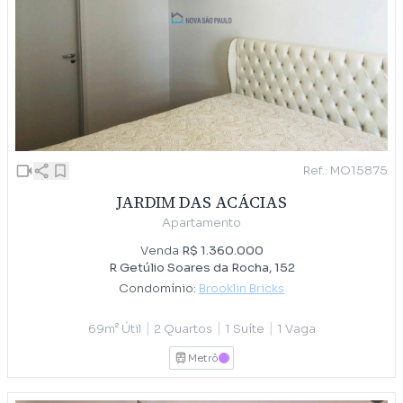
Ref.: MO15875
JARDIM DAS ACÁCIAS
Apartamento
Venda
R$ 1.360.000
R Getúlio Soares da Rocha, 152
Condomínio:
Brooklin Bricks
|
|
|
69m² Útil
2 Quartos
1 Suíte
1 Vaga
Metrô
LILAS