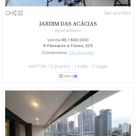
Ref.: BI47855
JARDIM DAS ACÁCIAS
Apartamento
Venda
R$ 1.690.000
R Pássaros e Flores, 223
Condomínio:
Like Brooklin
|
|
|
92m² Útil
2 Quartos
1 Suíte
2 Vagas
Metrô
LILAS