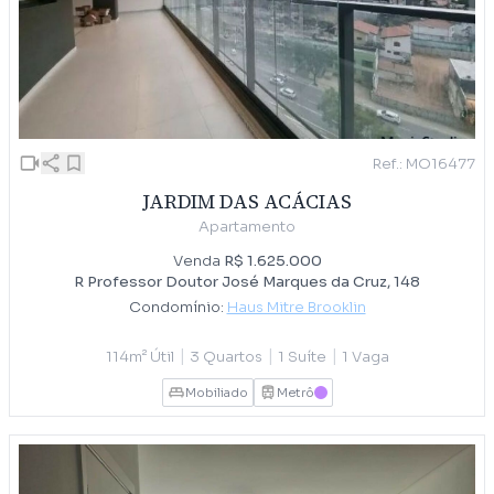
Ref.: MO16477
JARDIM DAS ACÁCIAS
Apartamento
Venda
R$ 1.625.000
R Professor Doutor José Marques da Cruz, 148
Condomínio:
Haus Mitre Brooklin
|
|
|
114m² Útil
3 Quartos
1 Suíte
1 Vaga
Mobiliado
Metrô
LILAS