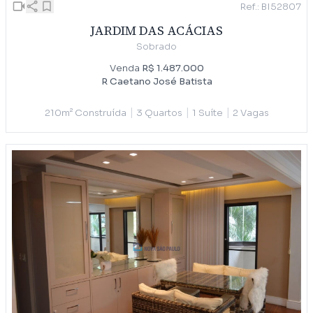
Ref.: BI52807
JARDIM DAS ACÁCIAS
Sobrado
Venda
R$ 1.487.000
R Caetano José Batista
|
|
|
210m² Construída
3 Quartos
1 Suíte
2 Vagas