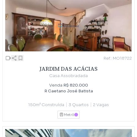
Ref.: MO18722
JARDIM DAS ACÁCIAS
Casa Assobradada
Venda
R$ 820.000
R Caetano José Batista
|
|
150m² Construída
3 Quartos
2 Vagas
Metrô
LILAS