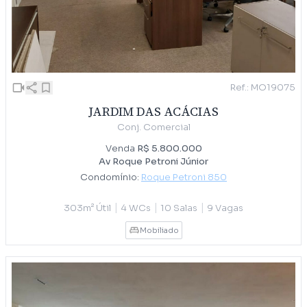
Ref.: MO19075
JARDIM DAS ACÁCIAS
Conj. Comercial
Venda
R$ 5.800.000
Av Roque Petroni Júnior
Condomínio:
Roque Petroni 850
|
|
|
303m² Útil
4 WCs
10 Salas
9 Vagas
Mobiliado