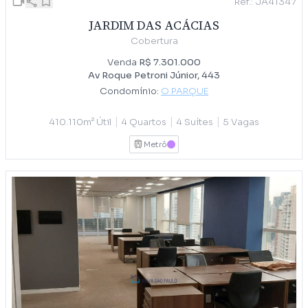
Ref.: JA41347
JARDIM DAS ACÁCIAS
Cobertura
Venda
R$ 7.301.000
Av Roque Petroni Júnior, 443
Condomínio:
O PARQUE
|
|
|
410.110m² Útil
4 Quartos
4 Suítes
5 Vagas
Metrô
LILAS