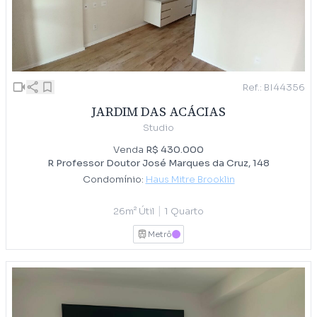
Ref.: BI44356
JARDIM DAS ACÁCIAS
Studio
Venda
R$ 430.000
R Professor Doutor José Marques da Cruz, 148
Condomínio:
Haus Mitre Brooklin
|
26m² Útil
1 Quarto
Metrô
LILAS