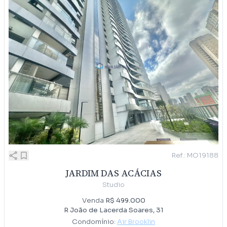
Ref.: MO19188
JARDIM DAS ACÁCIAS
Studio
Venda
R$ 499.000
R João de Lacerda Soares, 31
Condomínio:
Air Brooklin