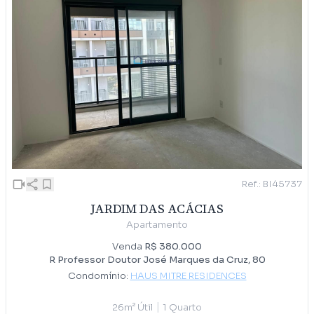
Ref.: BI45737
JARDIM DAS ACÁCIAS
Apartamento
Venda
R$ 380.000
R Professor Doutor José Marques da Cruz, 80
Condomínio:
HAUS MITRE RESIDENCES
|
26m² Útil
1 Quarto