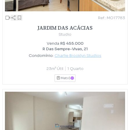
Ref.: MO17783
JARDIM DAS ACÁCIAS
Studio
Venda
R$ 455.000
R Das Sempre-Vivas, 21
Condomínio:
Charlie Brooklyn Studios
|
23m² Útil
1 Quarto
Metrô
LILAS