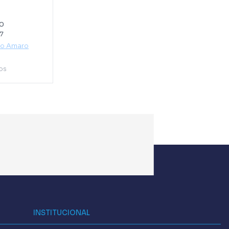
0
77
to Amaro
os
INSTITUCIONAL