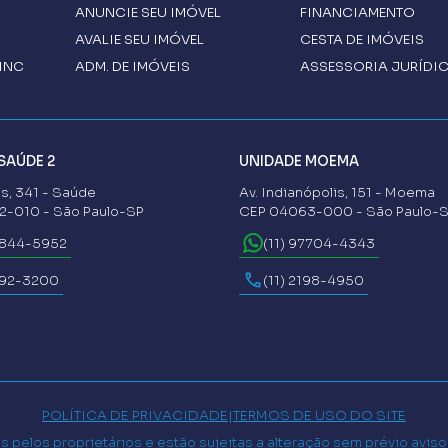
ANUNCIE SEU IMÓVEL
FINANCIAMENTO
AVALIE SEU IMÓVEL
CESTA DE IMÓVEIS
INC
ADM. DE IMÓVEIS
ASSESSORIA JURÍDI
SAÚDE 2
UNIDADE MOEMA
s, 341 - Saúde
Av. Indianópolis, 151 - Moema
-010 - São Paulo-SP
CEP 04063-000 - São Paulo-
6844-5952
(11) 97704-4343
592-3200
(11) 2198-4950
POLÍTICA DE PRIVACIDADE
|
TERMOS DE USO DO SITE
 pelos proprietários e estão sujeitas a alteração sem prévio avis