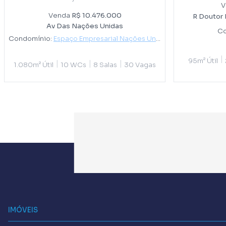
V
Venda
R$ 10.476.000
R Doutor
Av Das Nações Unidas
Co
Condomínio:
Espaço Empresarial Nações Unidas
|
95m² Útil
|
|
|
1.080m² Útil
10 WCs
8 Salas
30 Vagas
IMÓVEIS