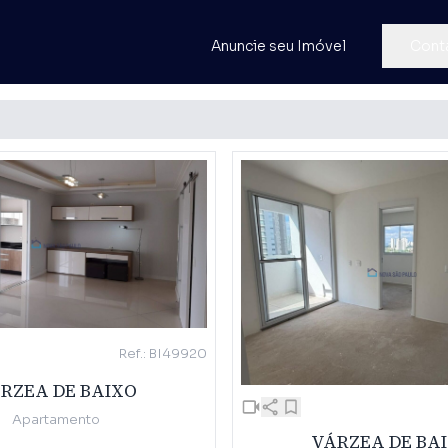
Anuncie seu Imóvel
Cont
Ref.: BI49920
RZEA DE BAIXO
Apartamento
VÁRZEA DE BA