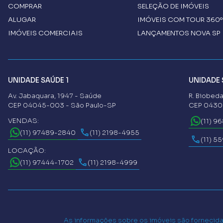
COMPRAR
SELEÇÃO DE IMÓVEIS
ALUGAR
IMÓVEIS COM TOUR 360º
IMÓVEIS COMERCIAIS
LANÇAMENTOS NOVA SP 
UNIDADE SAÚDE 1
UNIDADE 
Av. Jabaquara, 1947 - Saúde
R. Biobeda
CEP 04045-003 - São Paulo-SP
CEP 04302
VENDAS:
(11) 9
(11) 97489-2840
(11) 2198-4955
(11) 5
LOCAÇÃO:
(11) 97444-1702
(11) 2198-4999
As informações sobre os imóveis são fornecidas