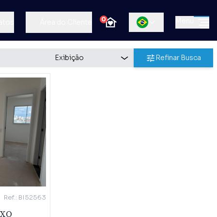
0
Menu
atos
Área do Cliente
Refinar Busca
Ref.: BI52563
IXO