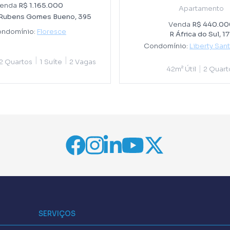
enda
R$ 1.165.000
Apartamento
 Rubens Gomes Bueno, 395
Venda
R$ 440.00
ndomínio:
Floresce
R África do Sul, 1
Condomínio:
Liberty San
|
|
2 Quartos
1 Suíte
2 Vagas
|
42m² Útil
2 Quart
SERVIÇOS