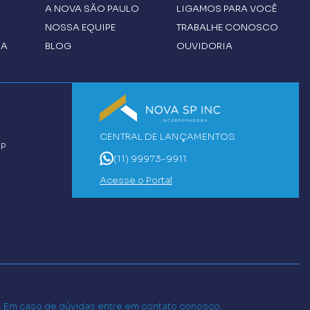
A
NOVA SÃO PAULO
LIGAMOS PARA VOCÊ
NOSSA EQUIPE
TRABALHE CONOSCO
CA
BLOG
OUVIDORIA
CENTRAL DE LANÇAMENTOS
SP
(11) 99973-9911
Acesse o Portal
o. Em caso de dúvidas entre em contato conosco.