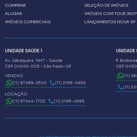
COMPRAR
SELEÇÃO DE IMÓVEIS
ALUGAR
IMÓVEIS COM TOUR 360º
IMÓVEIS COMERCIAIS
LANÇAMENTOS NOVA SP 
UNIDADE SAÚDE 1
UNIDADE 
Av. Jabaquara, 1947 - Saúde
R. Biobeda
CEP 04045-003 - São Paulo-SP
CEP 04302
VENDAS:
(11) 9
(11) 97489-2840
(11) 2198-4955
(11) 5
LOCAÇÃO:
(11) 97444-1702
(11) 2198-4999
As informações sobre os imóveis são fornecidas