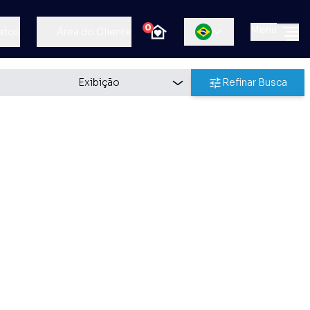
0
Menu
atos
Área do Cliente
Refinar Busca