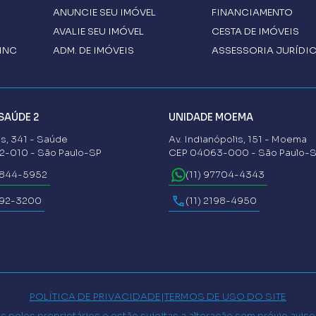
ANUNCIE SEU IMÓVEL
FINANCIAMENTO
AVALIE SEU IMÓVEL
CESTA DE IMÓVEIS
INC
ADM. DE IMÓVEIS
ASSESSORIA JURÍDI
SAÚDE 2
UNIDADE MOEMA
s, 341 - Saúde
Av. Indianópolis, 151 - Moema
-010 - São Paulo-SP
CEP 04063-000 - São Paulo-
6844-5952
(11) 97704-4343
592-3200
(11) 2198-4950
POLÍTICA DE PRIVACIDADE
|
TERMOS DE USO DO SITE
 pelos proprietários e estão sujeitas a alteração sem prévio avis