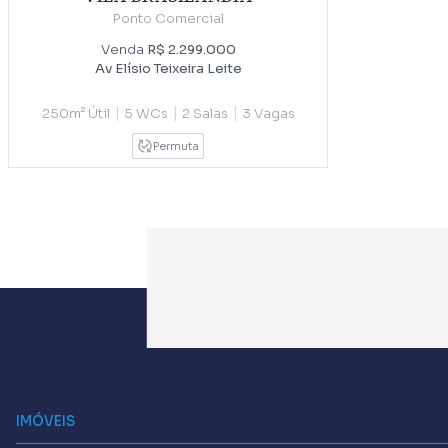
Ponto Comercial
Venda
R$ 2.299.000
Av Elísio Teixeira Leite
|
|
|
250m² Útil
5 WCs
2 Salas
3 Vagas
Permuta
IMÓVEIS