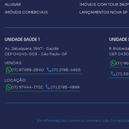
ALUGAR
IMÓVEIS COM TOUR 360º
IMÓVEIS COMERCIAIS
LANÇAMENTOS NOVA SP 
UNIDADE SAÚDE 1
UNIDADE 
Av. Jabaquara, 1947 - Saúde
R. Biobeda
CEP 04045-003 - São Paulo-SP
CEP 04302
VENDAS:
(11) 9
(11) 97489-2840
(11) 2198-4955
(11) 5
LOCAÇÃO:
(11) 97444-1702
(11) 2198-4999
As informações sobre os imóveis são fornecidas