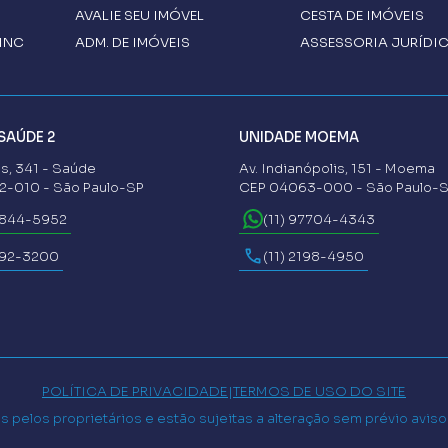
AVALIE SEU IMÓVEL
CESTA DE IMÓVEIS
INC
ADM. DE IMÓVEIS
ASSESSORIA JURÍDI
SAÚDE 2
UNIDADE MOEMA
s, 341 - Saúde
Av. Indianópolis, 151 - Moema
-010 - São Paulo-SP
CEP 04063-000 - São Paulo-
6844-5952
(11) 97704-4343
592-3200
(11) 2198-4950
POLÍTICA DE PRIVACIDADE
|
TERMOS DE USO DO SITE
 pelos proprietários e estão sujeitas a alteração sem prévio avis