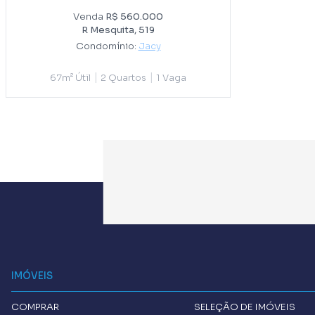
Venda
R$ 560.000
R Mesquita, 519
Condomínio:
Jacy
|
|
67m² Útil
2 Quartos
1 Vaga
IMÓVEIS
COMPRAR
SELEÇÃO DE IMÓVEIS