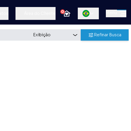
0
Menu
atos
Área do Cliente
Refinar Busca