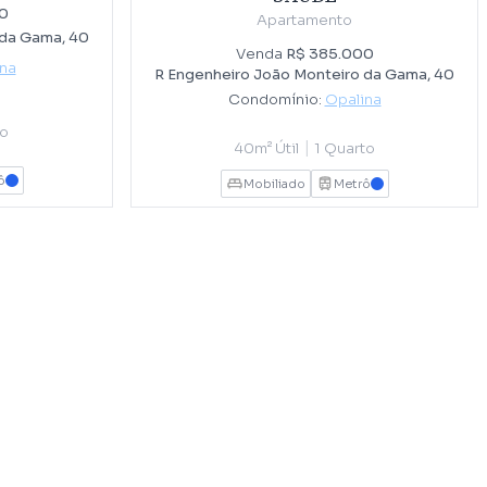
0
Apartamento
 da Gama, 40
Venda
R$ 385.000
na
R Engenheiro João Monteiro da Gama, 40
Condomínio:
Opalina
to
|
40m² Útil
1 Quarto
ô
AZUL
Mobiliado
Metrô
AZUL