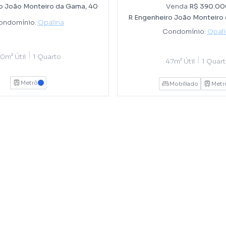
Venda
R$ 390.00
o João Monteiro da Gama, 40
R Engenheiro João Monteiro
ondomínio:
Opalina
Condomínio:
Opali
|
0m² Útil
1 Quarto
|
47m² Útil
1 Quar
Metrô
AZUL
Mobiliado
Metr