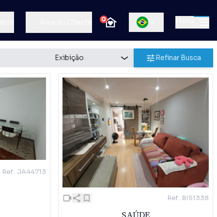
0
Menu
atos
Área do Cliente
Refinar Busca
Ref.: JA44713
Ref.: BI51338
SAÚDE