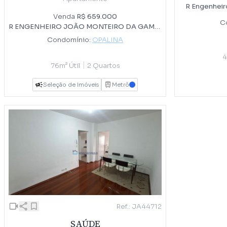
R Engenheir
Venda
R$ 659.000
C
R ENGENHEIRO JOÃO MONTEIRO DA GAMA, 40
Condomínio:
OPALINA
4
|
76m² Útil
2 Quartos
Seleção de Imóveis
Metrô
AZUL
Ref.: JA44712
SAÚDE