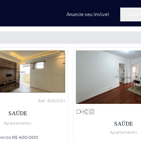
Anuncie seu Imóvel
Cont
Ref.: BI50021
SAÚDE
SAÚDE
Apartamento
Apartamento
Venda
R$ 400.000