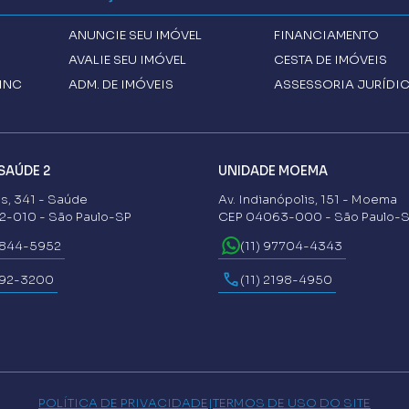
ANUNCIE SEU IMÓVEL
FINANCIAMENTO
AVALIE SEU IMÓVEL
CESTA DE IMÓVEIS
INC
ADM. DE IMÓVEIS
ASSESSORIA JURÍDI
SAÚDE 2
UNIDADE MOEMA
s, 341 - Saúde
Av. Indianópolis, 151 - Moema
-010 - São Paulo-SP
CEP 04063-000 - São Paulo-
6844-5952
(11) 97704-4343
592-3200
(11) 2198-4950
POLÍTICA DE PRIVACIDADE
|
TERMOS DE USO DO SITE