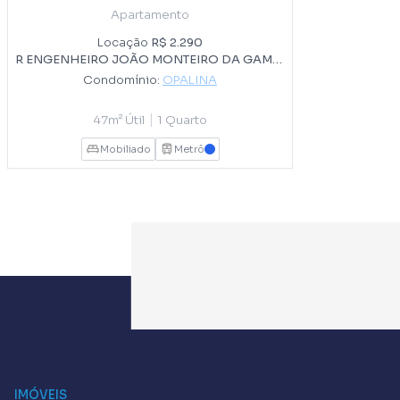
Apartamento
Locação
R$ 2.290
R ENGENHEIRO JOÃO MONTEIRO DA GAMA, 40
Condomínio:
OPALINA
|
47m² Útil
1 Quarto
Mobiliado
Metrô
AZUL
IMÓVEIS