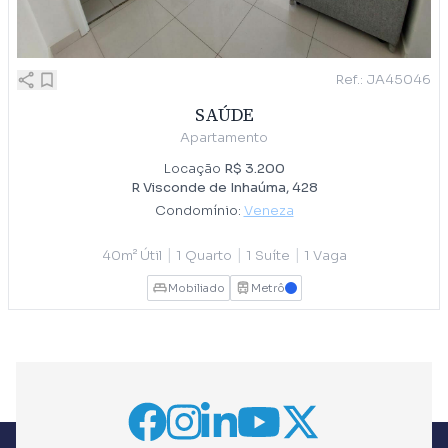
Ref.: JA45046
SAÚDE
Apartamento
Locação
R$ 3.200
R Visconde de Inhaúma, 428
Condomínio:
Veneza
|
|
|
40m² Útil
1 Quarto
1 Suíte
1 Vaga
Mobiliado
Metrô
AZUL