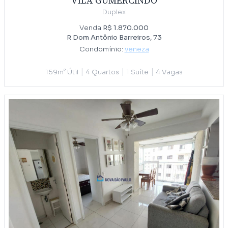
VILA GUMERCINDO
Duplex
Venda
R$ 1.870.000
R Dom Antônio Barreiros, 73
Condomínio:
veneza
|
|
|
159m² Útil
4 Quartos
1 Suíte
4 Vagas