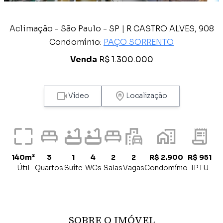
Aclimação - São Paulo - SP | R CASTRO ALVES, 908
Condomínio:
PAÇO SORRENTO
Venda
R$ 1.300.000
Vídeo
Localização
140m²
3
1
4
2
2
R$ 2.900
R$ 951
Útil
Quartos
Suíte
WCs
Salas
Vagas
Condomínio
IPTU
SOBRE O IMÓVEL