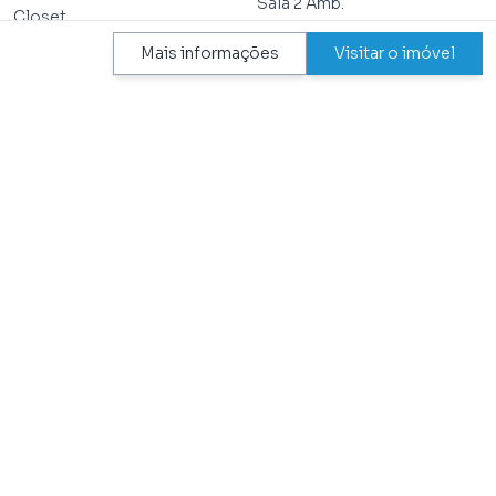
Sala 2 Amb.
Closet
Sala de Tv
Copa
Mais informações
Visitar o imóvel
Varanda
Cozinha
Wc de Empregada
TEM NO CONDOMÍNIO
Aceita Pet
Portaria 24Hrs
Acesso P/ Deficiente Físico
Quadra Poliesportiva
Churrasqueira
Sala de Ginástica
Gerador
Salão de Festa
Piscina Adulto
Salão de Jogos
Piscina Infantil
Segurança
Playground
Serviços