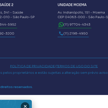
SAÚDE 2
UNIDADE MOEMA
s, 341 - Saúde
Av. Indianópolis, 151 - Moema
-010 - São Paulo-SP
CEP 04063-000 - São Paulo-
6844-5952
(11) 97704-4343
592-3200
(11) 2198-4950
POLÍTICA DE PRIVACIDADE
|
TERMOS DE USO DO SITE
 pelos proprietários e estão sujeitas a alteração sem prévio avis
 direitos reservados.
×