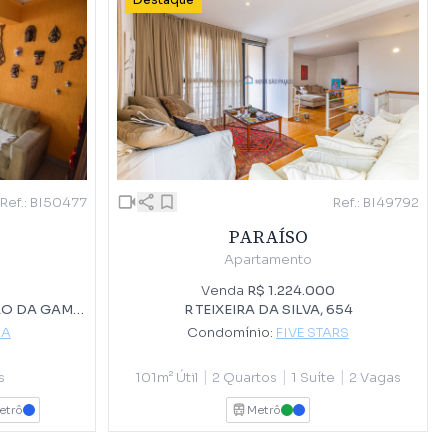
Destaque
Ref.: BI49792
Ref.: BI50477
PARAÍSO
Apartamento
Venda
R$ 1.224.000
R TEIXEIRA DA SILVA, 654
R ENGENHEIRO JOÃO MONTEIRO DA GAMA, 40
Condomínio:
FIVE STARS
NA
|
|
|
101m² Útil
2 Quartos
1 Suíte
2 Vagas
s
Metrô
etrô
VERDE
AZUL
AZUL