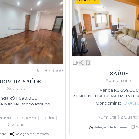
Destaque
Ref.: BI48560
SAÚDE
RDIM DA SAÚDE
Apartamento
Sobrado
Venda
R$ 659.000
enda
R$ 1.090.000
Condomínio:
OPALI
e Manuel Tinoco Miraldo
|
76m² Útil
2 Quarto
|
|
|
ruída
3 Quartos
1 Suíte
2 Vagas
Seleção de Imóveis
M
iado
Seleção de Imóveis