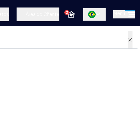
0
Menu
atos
Área do Cliente
×