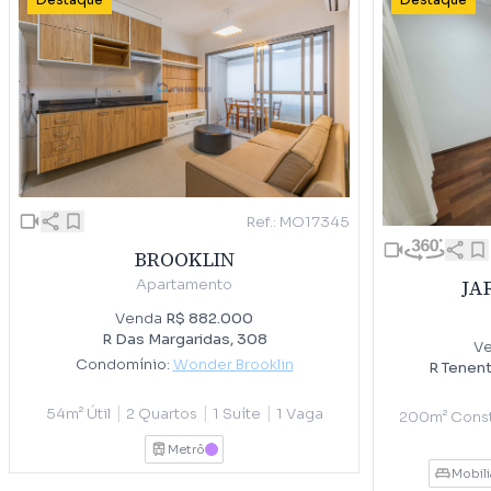
Destaque
Destaque
Ref.: MO17345
BROOKLIN
JA
Apartamento
Venda
R$ 882.000
R Das Margaridas, 308
V
Condomínio:
Wonder Brooklin
R Tenent
|
|
|
54m² Útil
2 Quartos
1 Suíte
1 Vaga
200m² Const
Metrô
LILAS
Mobil