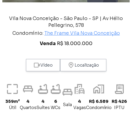
Vila Nova Conceição - São Paulo - SP | Av Hélio
Pellegrino, 578
Condomínio:
The Frame Vila Nova Conceição
Venda
R$ 18.000.000
Vídeo
Localização
359m²
4
4
6
4
R$ 6.589
R$ 426
Sala
Útil
Quartos
Suítes
WCs
Vagas
Condomínio
IPTU