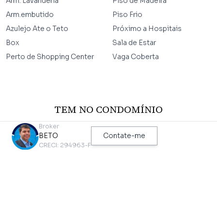
Arm. Lavanderia
Piso de Madeira
Arm.embutido
Piso Frio
Azulejo Ate o Teto
Próximo a Hospitais
Box
Sala de Estar
Perto de Shopping Center
Vaga Coberta
TEM NO CONDOMÍNIO
Broker
Elevador
BETO
Contate-me
Salão de Festas
CRECI: 294963-F
Jardim
PONTOS DE INTERESSE MAIS PRÓXIMOS
DESTE IMÓVEL