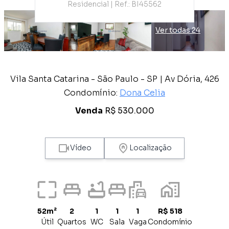
Residencial | Ref.: BI45562
Ver todas 24
Vila Santa Catarina - São Paulo - SP | Av Dória, 426
Condomínio:
Dona Celia
Venda
R$ 530.000
Vídeo
Localização
52m²
2
1
1
1
R$ 518
Útil
Quartos
WC
Sala
Vaga
Condomínio