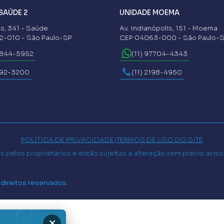
SAÚDE 2
UNIDADE MOEMA
s, 341 - Saúde
Av. Indianópolis, 151 - Moema
-010 - São Paulo-SP
CEP 04063-000 - São Paulo-
6844-5952
(11) 97704-4343
592-3200
(11) 2198-4950
POLÍTICA DE PRIVACIDADE
|
TERMOS DE USO DO SITE
 pelos proprietários e estão sujeitas a alteração sem prévio avis
 direitos reservados.
×