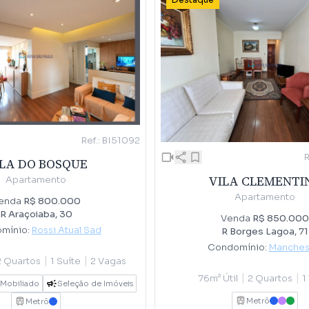
Destaque
Ref.: BI51092
LA DO BOSQUE
VILA CLEMENTI
Apartamento
Apartamento
enda
R$ 800.000
R Araçoiaba, 30
Venda
R$ 850.000
mínio:
Rossi Atual Sad
R Borges Lagoa, 71
Condomínio:
Manches
|
|
2 Quartos
1 Suíte
2 Vagas
|
|
76m² Útil
2 Quartos
1
Mobiliado
Seleção de Imóveis
Metrô
AZUL
LILAS
VERD
Metrô
AZUL