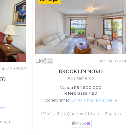
Destaque
Ref.: MO17274
Ref.: JA43607
BROOKLIN NOVO
NO
Apartamento
Venda
R$ 1.500.000
R Nebraska, 420
Condomínio:
Edificio Maria Gabriella
ter
|
|
|
121m² Útil
4 Quartos
1 Suíte
3 Vagas
 Vaga
Metrô
LILAS
E