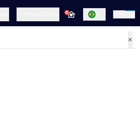
0
Menu
atos
Área do Cliente
×