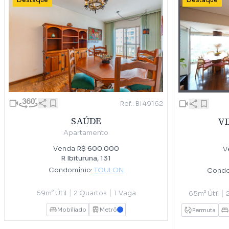
Destaque
Destaque
Ref.: BI49162
SAÚDE
VI
Apartamento
Venda
R$ 600.000
V
R Ibituruna, 131
Condomínio:
TOULON
Condo
|
|
|
69m² Útil
2 Quartos
1 Vaga
65m² Útil
Mobiliado
Metrô
AZUL
Permuta