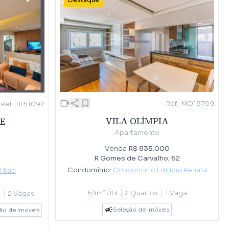
Destaque
Ref.: MO18769
Ref.: BI51092
VILA OLÍMPIA
E
Apartamento
Venda
R$ 835.000
0
R Gomes de Carvalho, 62
Condomínio:
Condominio Edificio Renata
l Sad
|
|
|
64m² Útil
2 Quartos
1 Vaga
e
2 Vagas
Seleção de Imóveis
ão de Imóveis