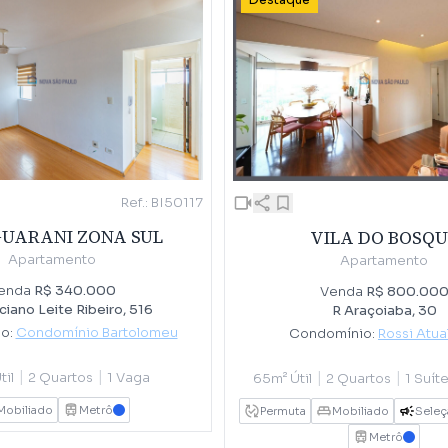
Destaque
Ref.: BI50117
GUARANI ZONA SUL
VILA DO BOSQU
Apartamento
Apartamento
enda
R$ 340.000
Venda
R$ 800.00
iano Leite Ribeiro, 516
R Araçoiaba, 30
o:
Condomínio Bartolomeu
Condomínio:
Rossi Atua
|
|
|
|
til
2 Quartos
1 Vaga
65m² Útil
2 Quartos
1 Suít
Mobiliado
Metrô
AZUL
Permuta
Mobiliado
Seleç
Metrô
AZUL