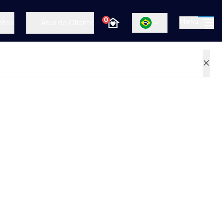
0
Menu
atos
Área do Cliente
×