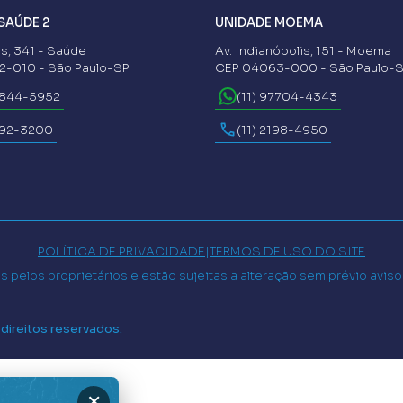
SAÚDE 2
UNIDADE MOEMA
s, 341 - Saúde
Av. Indianópolis, 151 - Moema
-010 - São Paulo-SP
CEP 04063-000 - São Paulo-
6844-5952
(11) 97704-4343
592-3200
(11) 2198-4950
POLÍTICA DE PRIVACIDADE
|
TERMOS DE USO DO SITE
 pelos proprietários e estão sujeitas a alteração sem prévio avis
 direitos reservados.
×