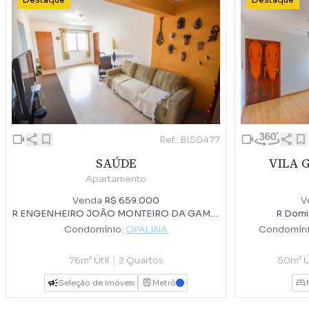
Destaque
Destaque
Ref.: BI50477
VILA 
SAÚDE
Apartamento
V
Venda
R$ 659.000
R Domic
R ENGENHEIRO JOÃO MONTEIRO DA GAMA, 40
Condomíni
Condomínio:
OPALINA
|
50m² Ú
76m² Útil
2 Quartos
Seleção de Imóveis
Metrô
AZUL