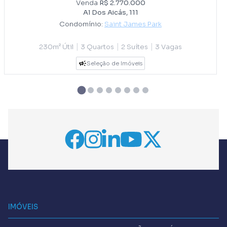
Venda
R$ 2.770.000
Al Dos Aicás, 111
Condomínio:
Saint James Park
|
|
|
230m² Útil
3 Quartos
2 Suítes
3 Vagas
Seleção de Imóveis
IMÓVEIS