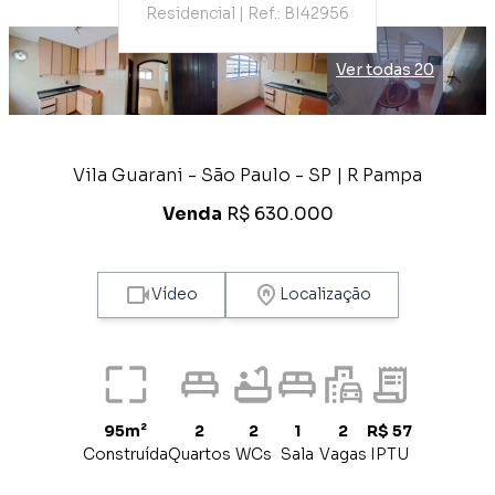
Residencial | Ref.: BI42956
Ver todas 20
Vila Guarani - São Paulo - SP | R Pampa
Venda
R$ 630.000
Vídeo
Localização
95m²
2
2
1
2
R$ 57
Construída
Quartos
WCs
Sala
Vagas
IPTU