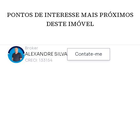
PONTOS DE INTERESSE MAIS PRÓXIMOS
DESTE IMÓVEL
Broker
ALEXANDRE SILVA
Contate-me
CRECI: 133154
Metrô
Ônibus
JABAQUARA
R. Getúlio Vargas Filho, 558
773 metros
60 metros
Ciclovia
Parque
CICLOFAIXA ARMANDO DE
LINA E PAULO RAIA
ARRUDA PEREIRA
1,42 km
693 metros