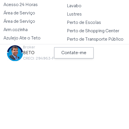
Acesso 24 Horas
Lavabo
Área de Serviço
Lustres
Área de Serviço
Perto de Escolas
Arm.cozinha
Perto de Shopping Center
Azulejo Ate o Teto
Perto de Transporte Público
Banheira
Broker
Perto de Vias de Acesso
BETO
Contate-me
Copa
Piso de Madeira
CRECI: 294963-F
Dependência de
Piso Frio
Empregados
Próximo a Hospitais
Despensa
Próximo ao Metrô
Edícula
Sala 3 Amb.
Escritório
Vaga Coberta
Gás Encanado
Wc de Empregada
Interfone