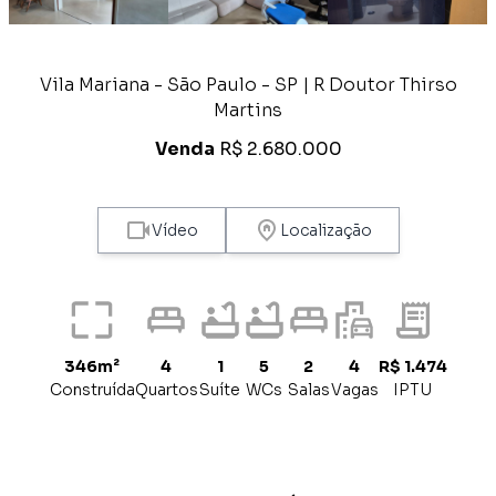
Vila Mariana - São Paulo - SP | R Doutor Thirso
Martins
Venda
R$ 2.680.000
Vídeo
Localização
346m²
4
1
5
2
4
R$ 1.474
Construída
Quartos
Suíte
WCs
Salas
Vagas
IPTU