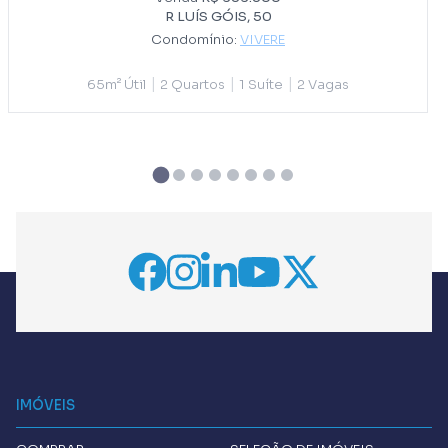
R LUÍS GÓIS, 50
Condomínio:
VIVERE
|
|
|
65m² Útil
2 Quartos
1 Suíte
2 Vagas
IMÓVEIS