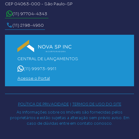
CEP 04063-000 - São Paulo-SP
(11) 97704-4343
(11) 2198-4950
CENTRAL DE LANÇAMENTOS
(11) 99973-9911
Acesse o Portal
POLÍTICA DE PRIVACIDADE
|
TERMOS DE USO DO SITE
As informações sobre os imóveis são fornecidas pelos
proprietários e estão sujeitas a alteração sem prévio aviso. Em
caso de dúvidas entre em contato conosco.