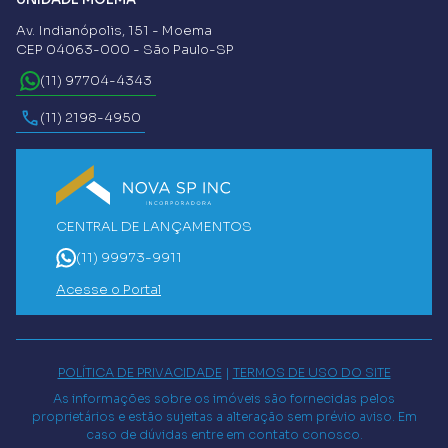
Av. Indianópolis, 151 - Moema
CEP 04063-000 - São Paulo-SP
(11) 97704-4343
(11) 2198-4950
CENTRAL DE LANÇAMENTOS
(11) 99973-9911
Acesse o Portal
POLÍTICA DE PRIVACIDADE
|
TERMOS DE USO DO SITE
As informações sobre os imóveis são fornecidas pelos
proprietários e estão sujeitas a alteração sem prévio aviso. Em
caso de dúvidas entre em contato conosco.