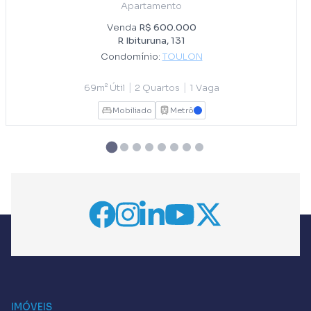
Apartamento
Venda
R$ 600.000
R Ibituruna, 131
Condomínio:
TOULON
|
|
69m² Útil
2 Quartos
1 Vaga
Mobiliado
Metrô
AZUL
IMÓVEIS