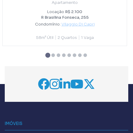
Apartamento
Locação
R$ 2.100
R Brasilina Fonseca, 255
Condomínio:
Vilaggio Di Capri
|
|
58m² Útil
2 Quartos
1 Vaga
IMÓVEIS