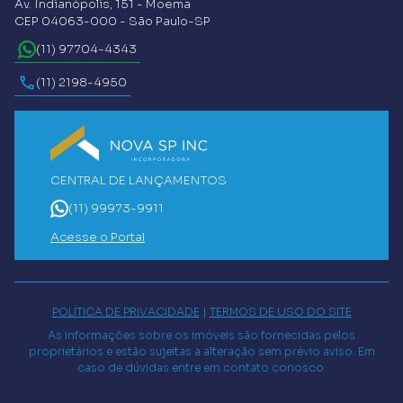
Av. Indianópolis, 151 - Moema
CEP 04063-000 - São Paulo-SP
(11) 97704-4343
(11) 2198-4950
CENTRAL DE LANÇAMENTOS
(11) 99973-9911
Acesse o Portal
POLÍTICA DE PRIVACIDADE
|
TERMOS DE USO DO SITE
As informações sobre os imóveis são fornecidas pelos
proprietários e estão sujeitas a alteração sem prévio aviso. Em
caso de dúvidas entre em contato conosco.