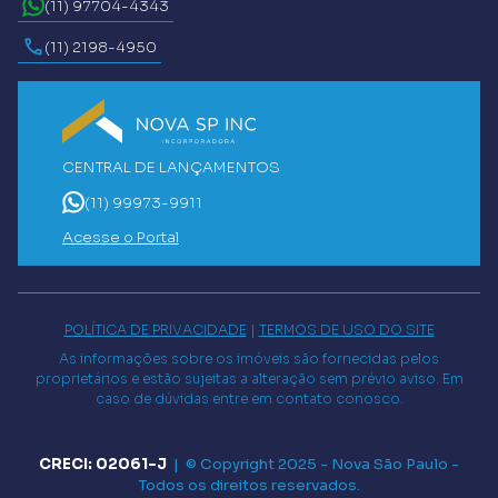
(11) 97704-4343
(11) 2198-4950
CENTRAL DE LANÇAMENTOS
(11) 99973-9911
Acesse o Portal
POLÍTICA DE PRIVACIDADE
|
TERMOS DE USO DO SITE
As informações sobre os imóveis são fornecidas pelos
proprietários e estão sujeitas a alteração sem prévio aviso. Em
caso de dúvidas entre em contato conosco.
CRECI: 02061-J
|
© Copyright 2025 -
Nova São Paulo
-
Todos os direitos reservados.