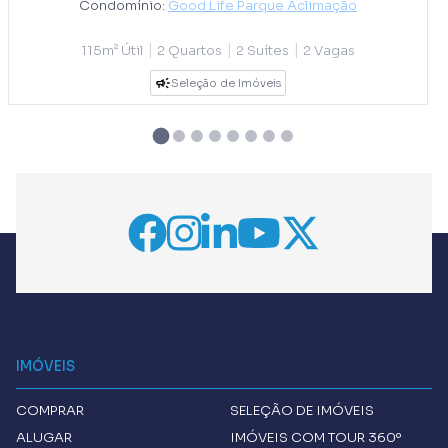
Condomínio:
Good Life Parque Aclimação
|
|
|
115m² Útil
2 Quartos
2 Suítes
2 Vagas
Seleção de Imóveis
IMÓVEIS
COMPRAR
SELEÇÃO DE IMÓVEIS
ALUGAR
IMÓVEIS COM TOUR 360º